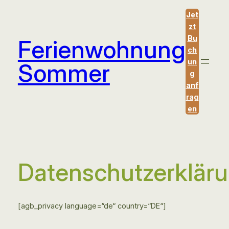
Zum
Jet
Inhalt
zt
springen
Bu
Ferienwohnung
ch
un
Sommer
g
anf
rag
en
Datenschutzerklär
[agb_privacy language=“de“ country=“DE“]